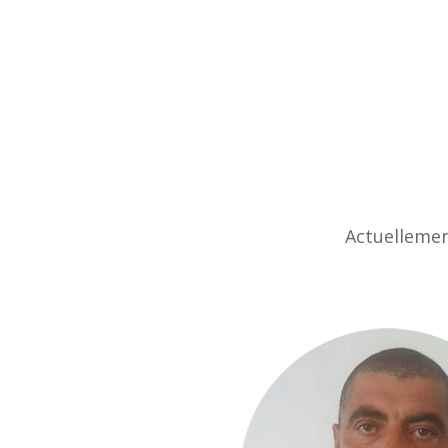
A
ctuellemen