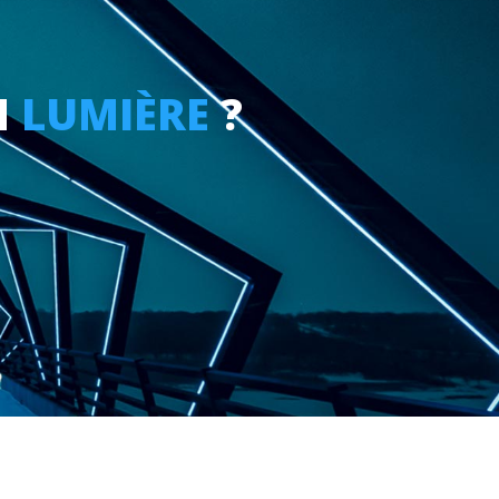
N
LUMIÈRE
?